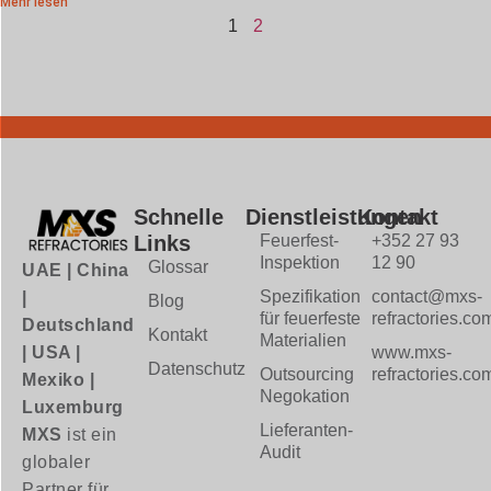
Mehr lesen "
1
2
Schnelle
Dienstleistungen
Kontakt
Links
Feuerfest-
+352 27 93
Inspektion
12 90
Glossar
UAE | China
Spezifikation
contact@mxs-
|
Blog
für feuerfeste
refractories.co
Deutschland
Kontakt
Materialien
| USA |
www.mxs-
Datenschutz
Outsourcing
refractories.co
Mexiko |
Negokation
Luxemburg
Lieferanten-
MXS
ist ein
Audit
globaler
Partner für