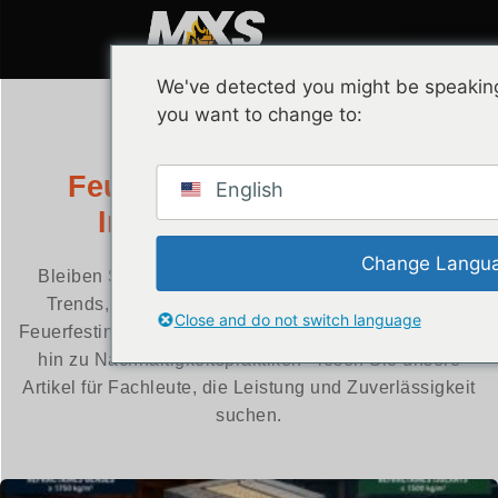
We've detected you might be speaking
you want to change to:
Blog
Feuerfeste Einblicke und
English
Industrienachrichten
Change Langu
Bleiben Sie auf dem Laufenden über die neuesten
Trends, Innovationen und Expertenwissen in der
Close and do not switch language
Feuerfestindustrie. Von technischen Entwicklungen bis
hin zu Nachhaltigkeitspraktiken - lesen Sie unsere
Artikel für Fachleute, die Leistung und Zuverlässigkeit
suchen.