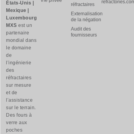
Vie privée
refractories.co
États-Unis |
réfractaires
Mexique |
Externalisation
Luxembourg
de la négation
MXS
est un
Audit des
partenaire
fournisseurs
mondial dans
le domaine
de
l'ingénierie
des
réfractaires
sur mesure
et de
l'assistance
sur le terrain.
Des fours à
verre aux
poches