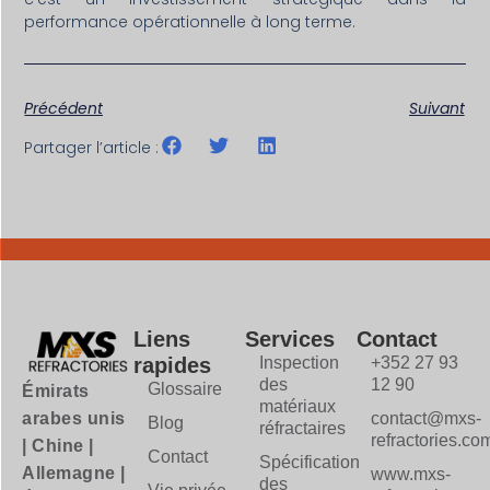
performance opérationnelle à long terme.
Précédent
Suivant
Partager l’article :
Liens
Services
Contact
rapides
Inspection
+352 27 93
des
12 90
Glossaire
Émirats
matériaux
contact@mxs-
arabes unis
Blog
réfractaires
refractories.co
| Chine |
Contact
Spécification
Allemagne |
www.mxs-
des