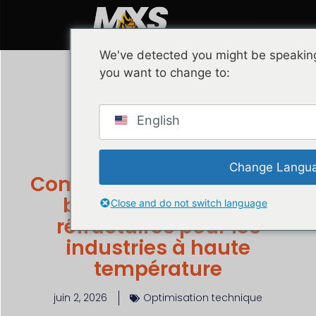
We've detected you might be speaking
you want to change to:
English
Blog
Change Langu
Comment sélectionner le
bon fournisseur de
Close and do not switch language
réfractaires pour les
industries à haute
température
juin 2, 2026
Optimisation technique