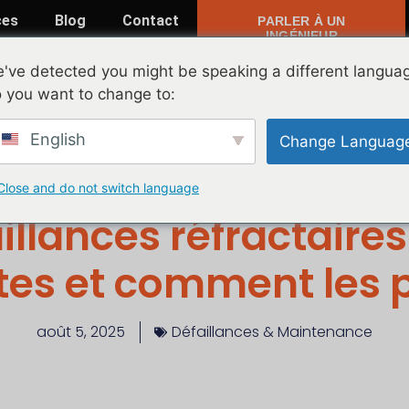
ces
Blog
Contact
PARLER À UN
INGÉNIEUR
've detected you might be speaking a different langua
 you want to change to:
English
Change Languag
Blog
Close and do not switch language
illances réfractaires
es et comment les 
août 5, 2025
Défaillances & Maintenance