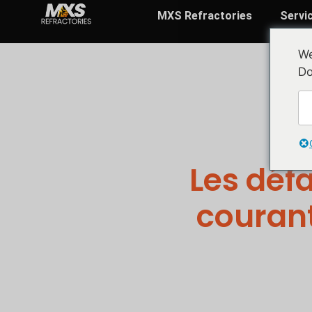
MXS Refractories
Servi
We
Do
Les défa
courant