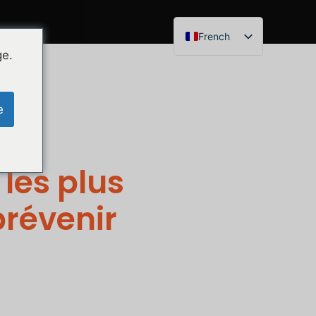
French
ge.
English
German
e
 les plus
prévenir