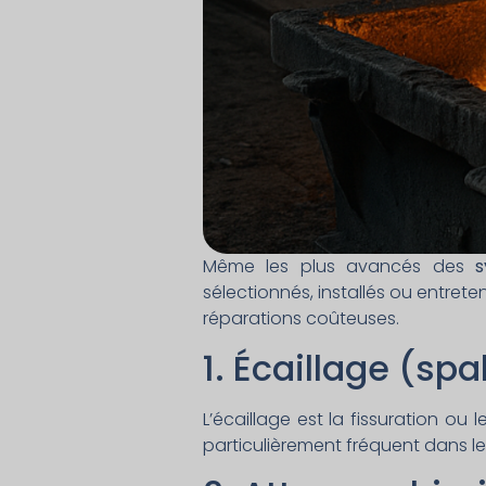
Même les plus avancés des
s
sélectionnés, installés ou entrete
réparations coûteuses.
1. Écaillage (spa
L’écaillage est la fissuration ou
particulièrement fréquent dans l