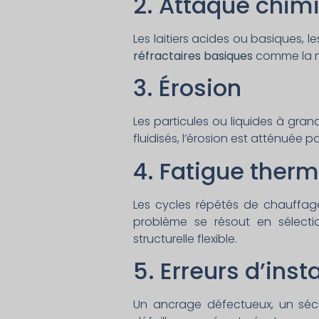
2. Attaque chim
Les laitiers acides ou basiques, l
réfractaires basiques
comme la ma
3. Érosion
Les particules ou liquides à gran
fluidisés, l’érosion est atténuée p
4. Fatigue ther
Les cycles répétés de chauffag
problème se résout en sélect
structurelle flexible.
5. Erreurs d’inst
Un ancrage défectueux, un séc